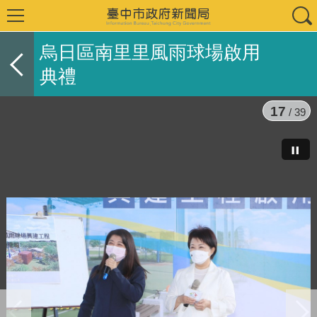
烏日區南里里風雨球場啟用
典禮
17
/ 39