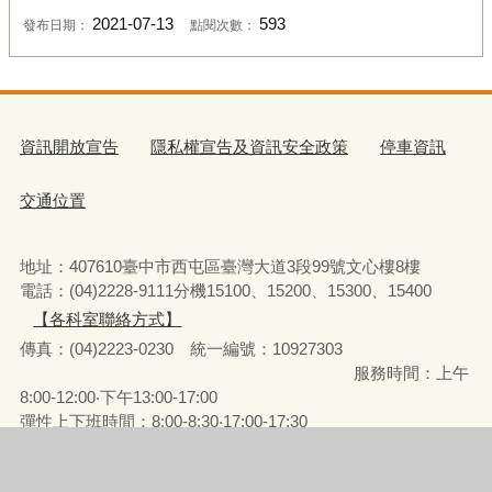
2021-07-13
593
發布日期：
點閱次數：
資訊開放宣告
隱私權宣告及資訊安全政策
停車資訊
交通位置
地址：407610臺中市西屯區臺灣大道3段99號文心樓8樓
電話：(04)2228-9111分機15100、15200、15300、15400
【各科室聯絡方式】
傳真：(04)2223-0230 統一編號
：
10927303
服務時間：上午
8:00-12:00‧下午13:00-17:00
彈性上下班時間：8:00-8:30‧17:00-17:30
請使用IE(第9版以上)或Chrome、FireFox、Edge等瀏覽器瀏覽
瀏覽人次
1278571
更新日期
115年8月7日