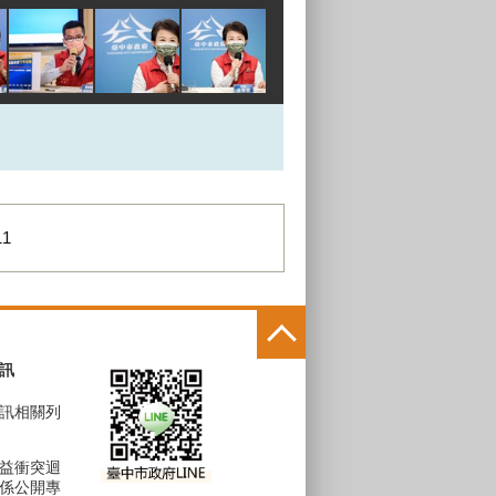
11
訊
訊相關列
益衝突迴
係公開專