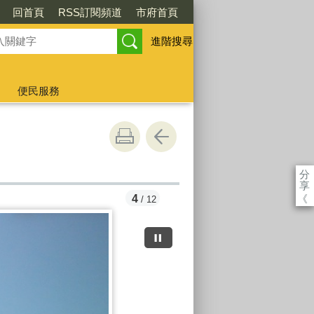
回首頁
RSS訂閱頻道
市府首頁
進階搜尋
便民服務
分
享
《
4
/ 12