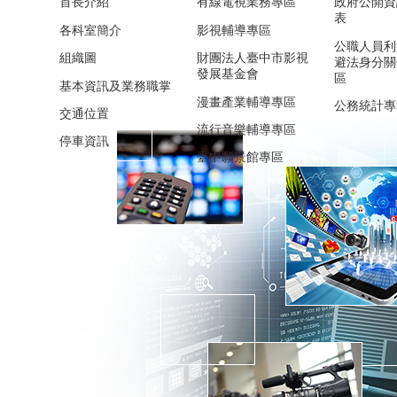
首長介紹
有線電視業務專區
政府公開資
表
各科室簡介
影視輔導專區
公職人員利
組織圖
財團法人臺中市影視
避法身分關
發展基金會
區
基本資訊及業務職掌
漫畫產業輔導專區
公務統計專
交通位置
流行音樂輔導專區
停車資訊
臺中願景館專區