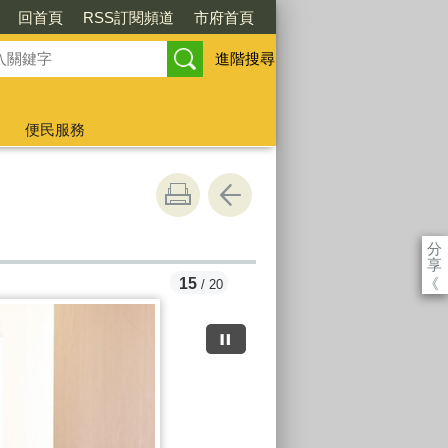
回首頁
RSS訂閱頻道
市府首頁
進階搜尋
便民服務
分
享
《
15
/ 20