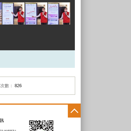
閱次數：
826
訊