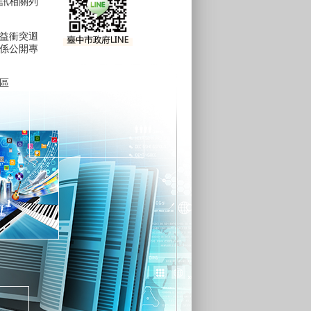
訊相關列
益衝突迴
係公開專
區