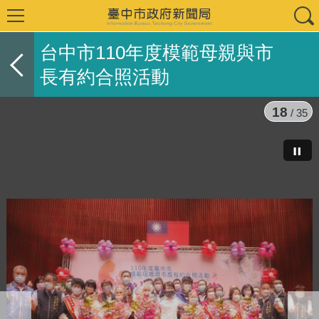
台中市110年度模範母親與市
長有約合照活動
18
/ 35