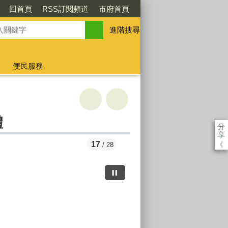
回首頁
RSS訂閱頻道
市府首頁
進階搜尋
便民服務
禮
分
享
《
17
/ 28