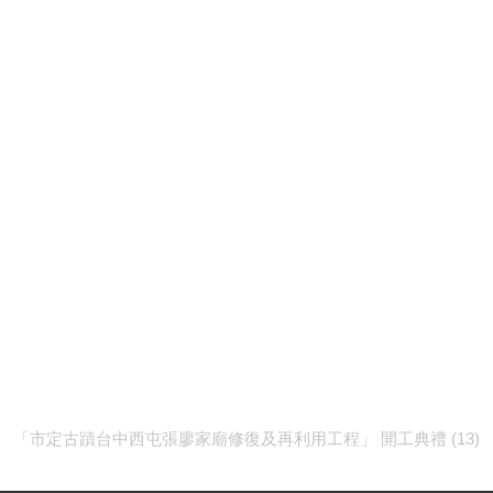
「市定古蹟台中西屯張廖家廟修復及再利用工程」 開工典禮 (13)