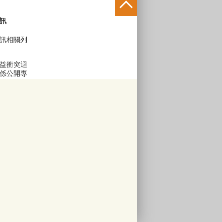
訊
訊相關列
益衝突迴
係公開專
區