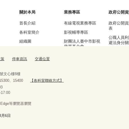
關於本局
業務專區
政府公開資
首長介紹
有線電視業務專區
政府公開資
表
各科室簡介
影視輔導專區
公職人員利
組織圖
財團法人臺中市影視
避法身分關
發展基金會
區
基本資訊及業務職掌
漫畫產業輔導專區
公務統計專
政策
停車資訊
交通位置
交通位置
流行音樂輔導專區
停車資訊
臺中願景館專區
9號文心樓8樓
、15300、15400
【各科室聯絡方式】
10927303
-17:00
x、Edge等瀏覽器瀏覽
8月6日