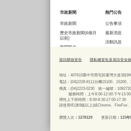
市政新聞
熱門公告
市政新聞
公告事項
歷史市政新聞(6個月
最新消息
以前)
活動訊息
新聞照片
機關徵才
歷史新聞照片(6個月
資訊開放宣告
隱私權宣告及資訊安全
公聽會訊息
以前)
採購資訊
地址：407610臺中市西屯區臺灣大道3段9
電話：(04)2228-9111分機15100、15200
傳真：(04)2223-0230 統一編號
：
服務時間：上午8:00-12:00‧下午13:00
便民服務
彈性上下班時間：8:00-8:30‧17:00-17:30
請使用IE(第9版以上)或Chrome、FireFo
法規查詢
表單下載與申辦
瀏覽人次
1278129
更新日期
115年
常見問答