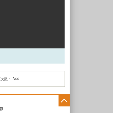
閱次數：
844
訊