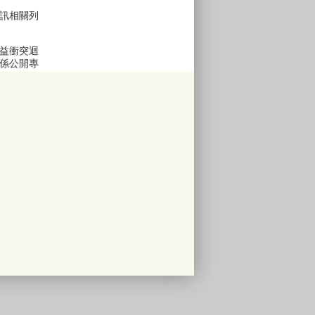
訊相關列
益衝突迴
係公開專
區