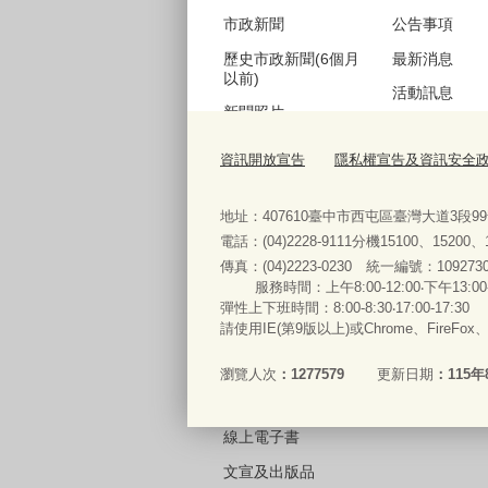
市政新聞
公告事項
歷史市政新聞(6個月
最新消息
以前)
活動訊息
新聞照片
機關徵才
歷史新聞照片(6個月
資訊開放宣告
隱私權宣告及資訊安全
公聽會訊息
以前)
採購資訊
地址：407610臺中市西屯區臺灣大道3段9
電話：(04)2228-9111分機15100、15200
傳真：(04)2223-0230 統一編號
：
服務時間：上午8:00-12:00‧下午13:00
便民服務
彈性上下班時間：8:00-8:30‧17:00-17:30
請使用IE(第9版以上)或Chrome、FireFo
法規查詢
表單下載與申辦
瀏覽人次
1277579
更新日期
115年
常見問答
線上電子書
文宣及出版品