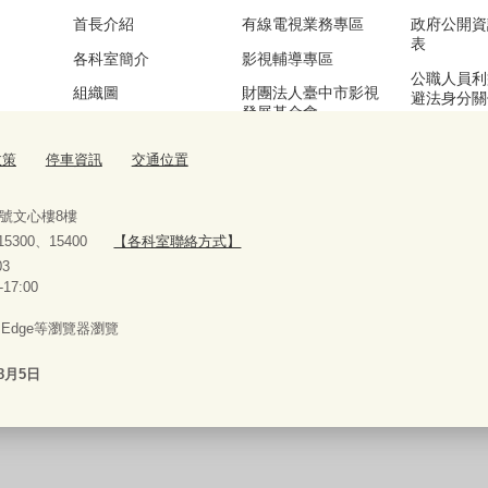
首長介紹
有線電視業務專區
政府公開資
表
各科室簡介
影視輔導專區
公職人員利
組織圖
財團法人臺中市影視
避法身分關
發展基金會
區
基本資訊及業務職掌
漫畫產業輔導專區
公務統計專
政策
停車資訊
交通位置
交通位置
流行音樂輔導專區
停車資訊
臺中願景館專區
9號文心樓8樓
、15300、15400
【各科室聯絡方式】
10927303
-17:00
x、Edge等瀏覽器瀏覽
8月5日