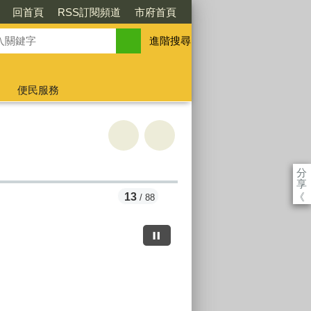
回首頁
RSS訂閱頻道
市府首頁
進階搜尋
便民服務
分
享
《
13
/ 88