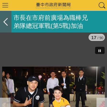
市長在市府前廣場為職棒兄
弟隊總冠軍戰(第5戰)加油
17
/ 90