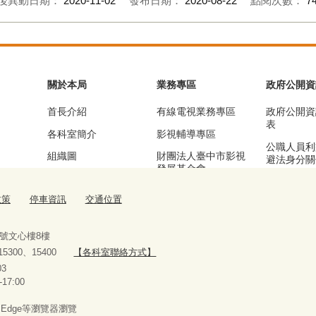
後異動日期：
2020-11-02
發布日期：
2020-08-22
點閱次數：
7
關於本局
業務專區
政府公開資
首長介紹
有線電視業務專區
政府公開資
表
各科室簡介
影視輔導專區
公職人員利
組織圖
財團法人臺中市影視
避法身分關
發展基金會
區
基本資訊及業務職掌
漫畫產業輔導專區
公務統計專
政策
停車資訊
交通位置
交通位置
流行音樂輔導專區
停車資訊
臺中願景館專區
9號文心樓8樓
、15300、15400
【各科室聯絡方式】
10927303
-17:00
x、Edge等瀏覽器瀏覽