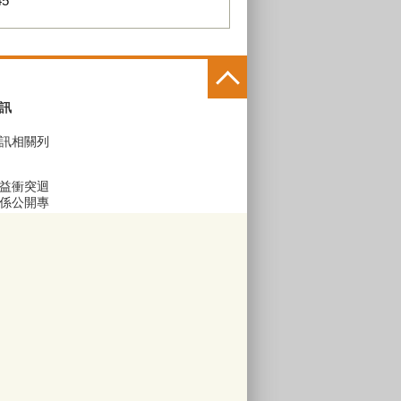
45
訊
訊相關列
益衝突迴
係公開專
區