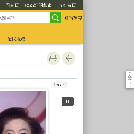
回首頁
RSS訂閱頻道
市府首頁
進階搜尋
便民服務
分
享
《
15
/ 41