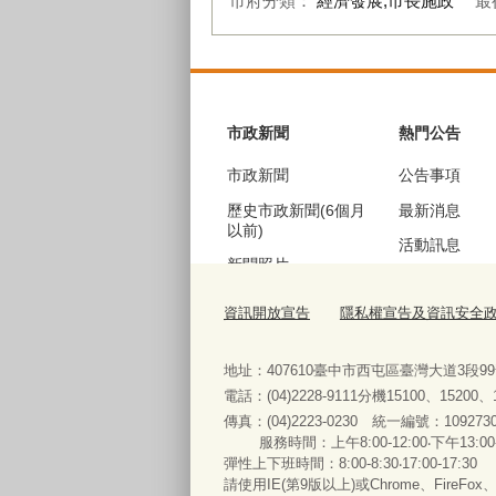
市府分類：
經濟發展,市長施政
最
:::
市政新聞
熱門公告
市政新聞
公告事項
歷史市政新聞(6個月
最新消息
以前)
活動訊息
新聞照片
機關徵才
歷史新聞照片(6個月
資訊開放宣告
隱私權宣告及資訊安全
公聽會訊息
以前)
採購資訊
地址：407610臺中市西屯區臺灣大道3段9
電話：(04)2228-9111分機15100、15200
傳真：(04)2223-0230 統一編號
：
服務時間：上午8:00-12:00‧下午13:00
便民服務
彈性上下班時間：8:00-8:30‧17:00-17:30
請使用IE(第9版以上)或Chrome、FireFo
法規查詢