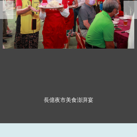
長億夜市美食澎湃宴