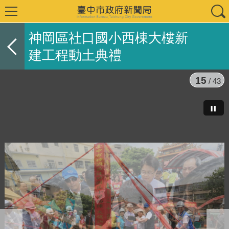
神岡區社口國小西棟大樓新
建工程動土典禮
15
/ 43