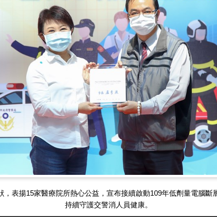
狀，表揚15家醫療院所熱心公益，宣布接續啟動109年低劑量電腦斷
持續守護交警消人員健康。