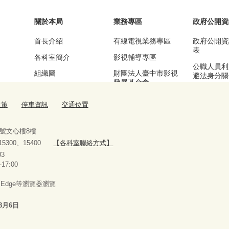
關於本局
業務專區
政府公開資
首長介紹
有線電視業務專區
政府公開資
表
各科室簡介
影視輔導專區
公職人員利
組織圖
財團法人臺中市影視
避法身分關
發展基金會
區
基本資訊及業務職掌
漫畫產業輔導專區
公務統計專
政策
停車資訊
交通位置
交通位置
流行音樂輔導專區
停車資訊
臺中願景館專區
9號文心樓8樓
、15300、15400
【各科室聯絡方式】
10927303
-17:00
x、Edge等瀏覽器瀏覽
8月6日