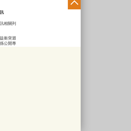
訊
訊相關列
益衝突迴
係公開專
區