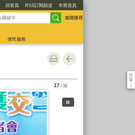
回首頁
RSS訂閱頻道
市府首頁
進階搜尋
便民服務
分
享
《
18
/ 32