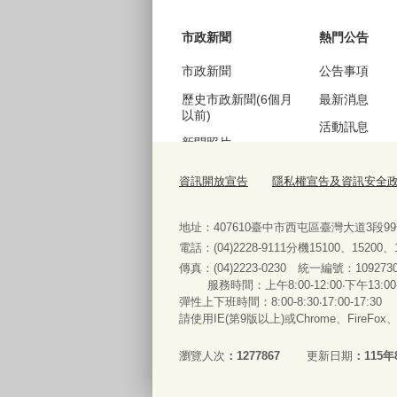
市政新聞
熱門公告
市政新聞
公告事項
歷史市政新聞(6個月
最新消息
以前)
活動訊息
新聞照片
機關徵才
歷史新聞照片(6個月
資訊開放宣告
隱私權宣告及資訊安全
公聽會訊息
以前)
採購資訊
地址：407610臺中市西屯區臺灣大道3段9
電話：(04)2228-9111分機15100、15200
傳真：(04)2223-0230 統一編號
：
服務時間：上午8:00-12:00‧下午13:00
便民服務
彈性上下班時間：8:00-8:30‧17:00-17:30
請使用IE(第9版以上)或Chrome、FireFo
法規查詢
表單下載與申辦
瀏覽人次
1277867
更新日期
115年
常見問答