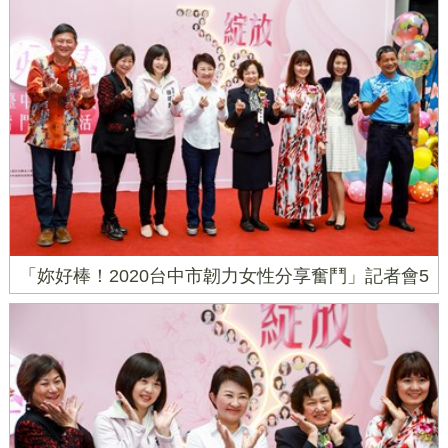
「妳好棒！2020台中市韌力女性分享奮鬥」記者會5