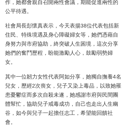
作，她都會親自召開兩性會議，期能促進兩性的
公平待遇。
社會局長彭懷真表示，今天表揚38位代表包括新
住民、特殊境遇及身心障礙婦女等，她們憑藉自
身努力與市府協助，終突破人生困境，這次分享
她們的奮鬥歷程，盼能激勵人心，鼓勵弱勢婦
女。
其中一位韌力女性代表阿如分享，她獨自撫養4名
兒女，歷經2次喪女，兒子又染上毒品，以致她罹
患憂鬱症而多次自殺未遂，她感謝市府與民間團
體幫忙，協助兒子戒毒成功，自己也走出人生幽
谷，如今與兒子一起擔任志工，希望能回饋社
會。