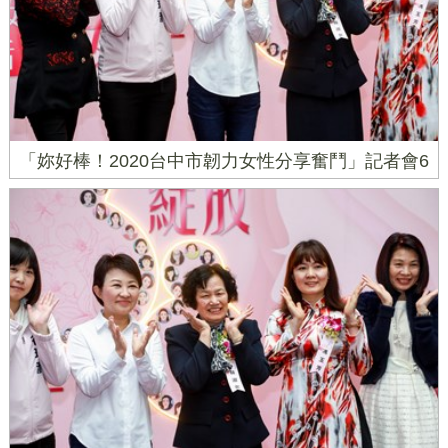
「妳好棒！2020台中市韌力女性分享奮鬥」記者會6