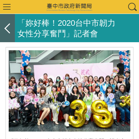
「妳好棒！2020台中市韌力
女性分享奮鬥」記者會