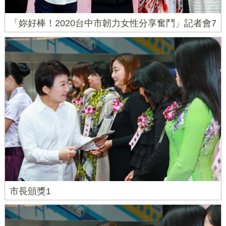
「妳好棒！2020台中市韌力女性分享奮鬥」記者會7
市長頒獎1