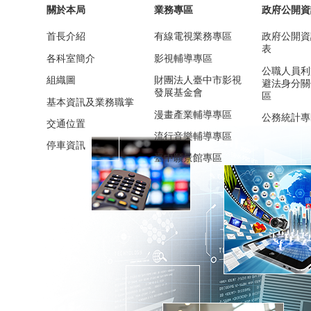
關於本局
業務專區
政府公開資
首長介紹
有線電視業務專區
政府公開資
表
各科室簡介
影視輔導專區
公職人員利
組織圖
財團法人臺中市影視
避法身分關
發展基金會
區
基本資訊及業務職掌
漫畫產業輔導專區
公務統計專
交通位置
流行音樂輔導專區
停車資訊
臺中願景館專區