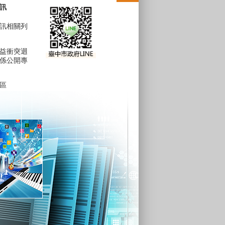
訊
訊相關列
益衝突迴
係公開專
區