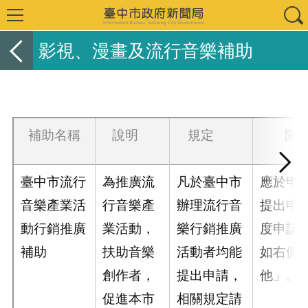
影視、漫畫及流行音樂補助
補助名稱
說明
規定
限
臺中市流行
為推廣流
凡於臺中市
應於申
音樂產業活
行音樂產
辦理流行音
提出申
動行銷推廣
業活動，
樂行銷推廣
度申請
補助
扶助音樂
活動者均能
如右側
創作者，
提出申請，
他」。
促進本市
相關規定請