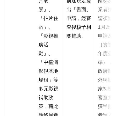
片取
前述規定提
兩梯次
景」、
出「書面」
業者拍
「拍片住
申請，經審
請須知
宿」、
查後核予相
1月及6
「影視推
關補助。
申請及
廣活
（實際
動」、
年度公
「中臺灣
準），
影視基地
政府影
場租」等
外聘影
多元影視
家初審
補助政
審查方
策，藉此
獲半數
活絡周邊
者進入