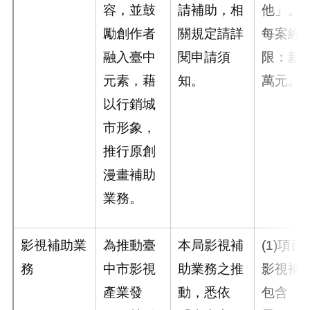
容，並鼓
請補助，相
他」。
勵創作者
關規定請詳
每案經
融入臺中
閱申請須
限：新臺
元素，藉
知。
萬元。
以行銷城
市形象，
推行原創
漫畫補助
業務。
影視補助業
為推動臺
本局影視補
(1)項
務
中市影視
助業務之推
影視補
產業發
動，悉依
包含「