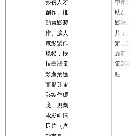
影視人才
中市行
創作、推
助益，
動電影製
影法定
作、擴大
片；其
電影製作
定，請
規模，扶
最新公
植臺灣電
電影事
影產業進
點。
而提升電
影製作環
境，規劃
電影劇情
長片（含
動畫長