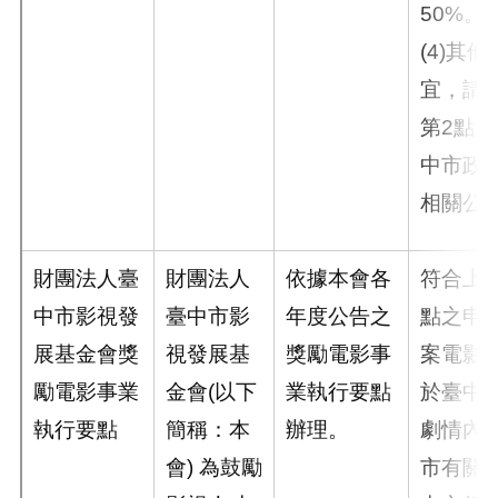
50%。
(4)其
宜，請
第2點
中市政
相關公
財團法人臺
財團法人
依據本會各
符合上
中市影視發
臺中市影
年度公告之
點之申
展基金會獎
視發展基
獎勵電影事
案電影
勵電影事業
金會(以下
業執行要點
於臺中
執行要點
簡稱：本
辦理。
劇情內
會) 為鼓勵
市有關