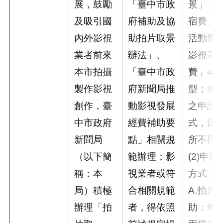
展，鼓勵
「臺中市政
景」、
及吸引國
府補助及協
宿費、
內外影視
助拍片取景
活動費
業者前來
辦法」、
影視基
本市拍攝
「臺中市政
費」4
製作影視
府新聞局推
型；各
創作，臺
動影視發展
之申請
中市政府
經費補助要
式，因
新聞局
點」相關規
所不同
（以下簡
範辦理；影
(2)申
稱：本
視業者或符
方式：
局）積極
合相關規範
A.拍片
辦理「拍
者，得依照
助：每