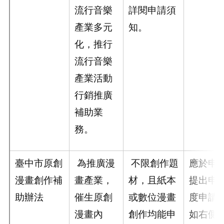
流行音樂
詳閱申請須
產業多元
知。
化，推行
流行音樂
產業活動
行銷推廣
補助業
務。
臺中市原創
為推廣漫
不限創作題
應於申
漫畫創作補
畫產業，
材，且紙本
提出申
助辦法
催生原創
或數位漫畫
度申請
漫畫內
創作均能申
如右側