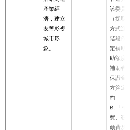
產業經
該委員
濟，建立
（採取
友善影視
方式進
城市形
階段作
象。
定補助
助額度
補助者
保證金
方簽定
約。
B. 「
費、影
動費及