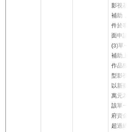
影視基
補助，
件於事
面申請
(3)單
補助上
作品獲
型影視
以新臺幣1
萬元為
該單一
府資金
超過總