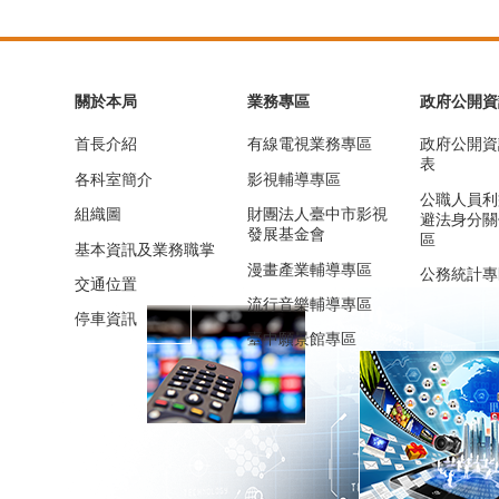
關於本局
業務專區
政府公開資
首長介紹
有線電視業務專區
政府公開資
表
各科室簡介
影視輔導專區
公職人員利
組織圖
財團法人臺中市影視
避法身分關
發展基金會
區
基本資訊及業務職掌
漫畫產業輔導專區
公務統計專
交通位置
流行音樂輔導專區
停車資訊
臺中願景館專區