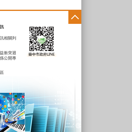
訊
訊相關列
益衝突迴
係公開專
區