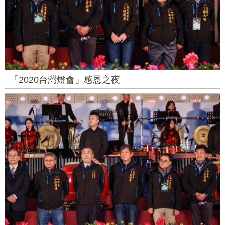
「2020台灣燈會」感恩之夜