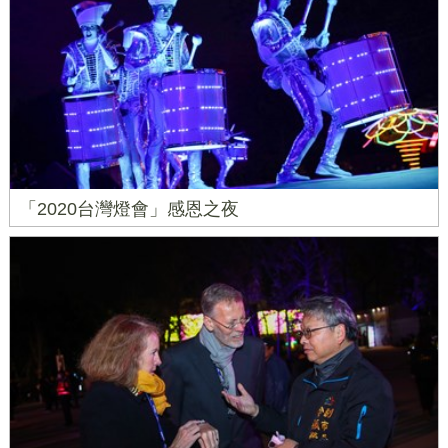
「2020台灣燈會」感恩之夜