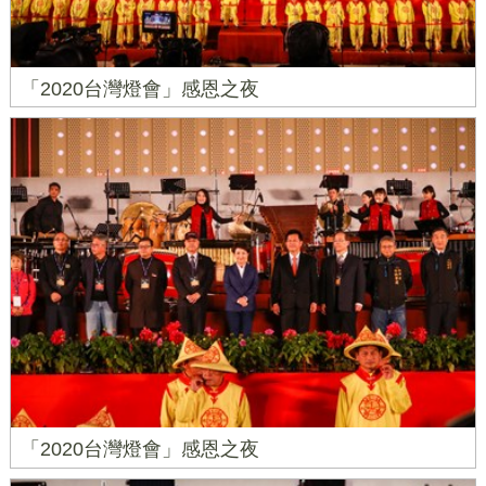
「2020台灣燈會」感恩之夜
「2020台灣燈會」感恩之夜