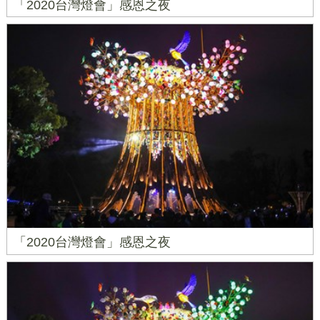
「2020台灣燈會」感恩之夜
「2020台灣燈會」感恩之夜