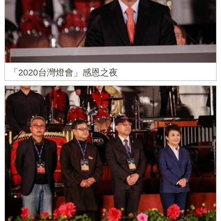
「2020台灣燈會」感恩之夜