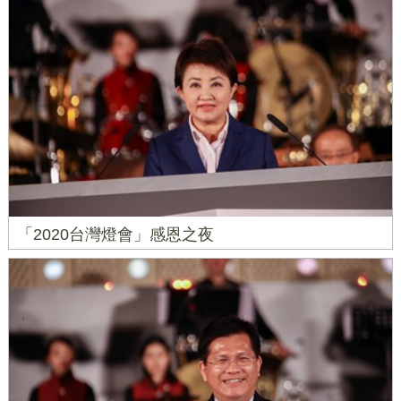
「2020台灣燈會」感恩之夜