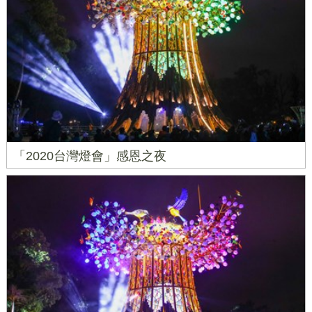
「2020台灣燈會」感恩之夜