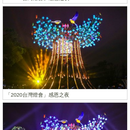
「2020台灣燈會」感恩之夜