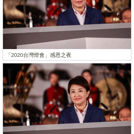
「2020台灣燈會」感恩之夜