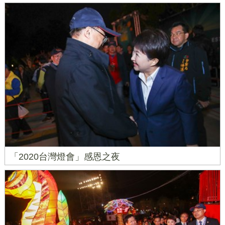
「2020台灣燈會」感恩之夜