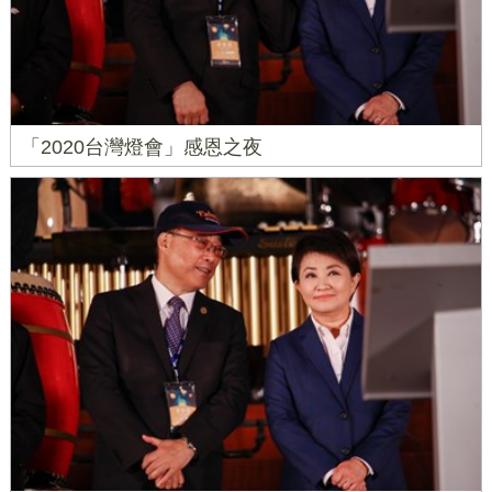
「2020台灣燈會」感恩之夜