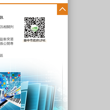
訊
訊相關列
益衝突迴
係公開專
區