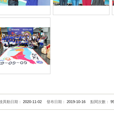
楊副市長與反毒總動員活動代言人
人王璨、周嘉麗擔任反毒總動員
藝人王璨、周嘉麗、國際同濟會台
動代言人
灣總會總會長劉春快一起宣示反毒
決心。
動合影
後異動日期：
2020-11-02
發布日期：
2019-10-16
點閱次數：
9