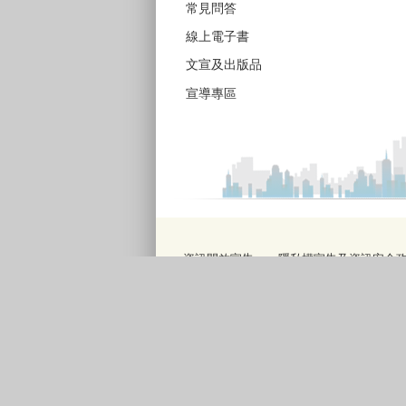
常見問答
線上電子書
文宣及出版品
宣導專區
資訊開放宣告
隱私權宣告及資訊安全
地址：407610臺中市西屯區臺灣大道3段9
電話：(04)2228-9111分機15100、15200
傳真：(04)2223-0230 統一編號
：
服務時間：上午8:00-12:00‧下午13:00
彈性上下班時間：8:00-8:30‧17:00-17:30
請使用IE(第9版以上)或Chrome、FireFo