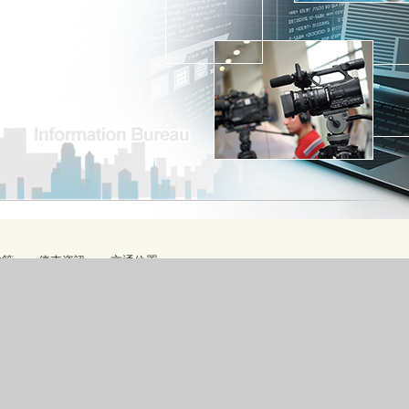
政策
停車資訊
交通位置
9號文心樓8樓
、15300、15400
【各科室聯絡方式】
10927303
-17:00
x、Edge等瀏覽器瀏覽