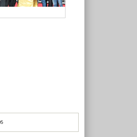
啟動儀式
95