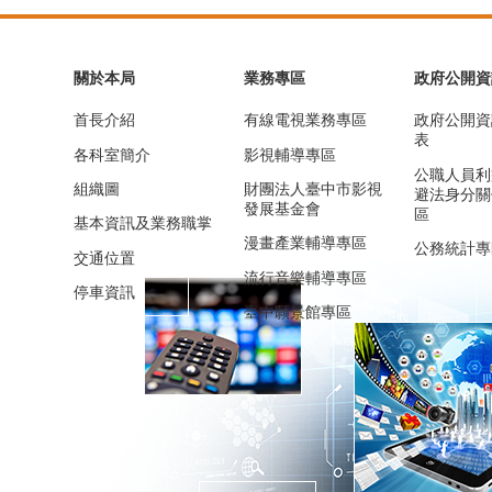
關於本局
業務專區
政府公開資
首長介紹
有線電視業務專區
政府公開資
表
各科室簡介
影視輔導專區
公職人員利
組織圖
財團法人臺中市影視
避法身分關
發展基金會
區
基本資訊及業務職掌
漫畫產業輔導專區
公務統計專
交通位置
流行音樂輔導專區
停車資訊
臺中願景館專區