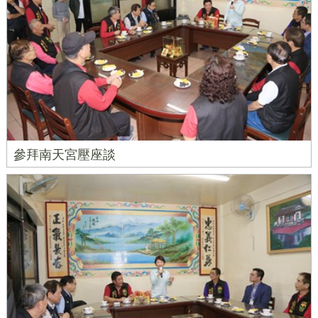
參拜南天宮壓座談