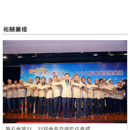
相關圖檔
磐石會第21、22屆會長交接監任典禮