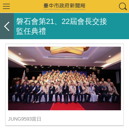
磐石會第21、22屆會長交接
監任典禮
JUNG9593當日