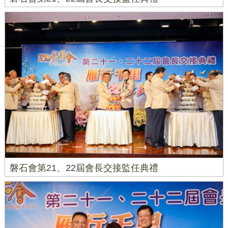
磐石會第21、22屆會長交接監任典禮