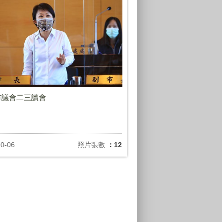
6市議會二三讀會
10-06
照片張數
：12