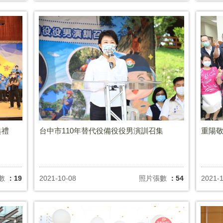
典禮
台中市110年替代役備役役男演訓召集
重陽敬
數
：19
2021-10-08
照片張數
：54
2021-