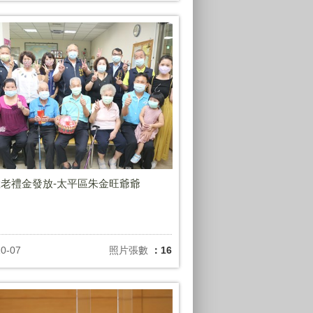
老禮金發放-太平區朱金旺爺爺
10-07
照片張數
：16