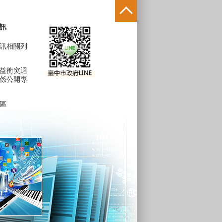
訊
訊相關列
益衝突迴
係公開專
區