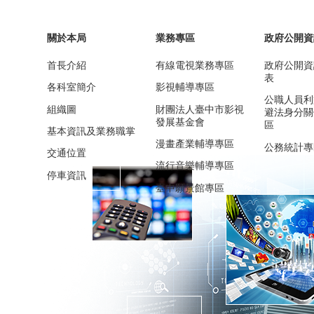
關於本局
業務專區
政府公開資
首長介紹
有線電視業務專區
政府公開資
表
各科室簡介
影視輔導專區
公職人員利
組織圖
財團法人臺中市影視
避法身分關
發展基金會
區
基本資訊及業務職掌
漫畫產業輔導專區
公務統計專
交通位置
流行音樂輔導專區
停車資訊
臺中願景館專區