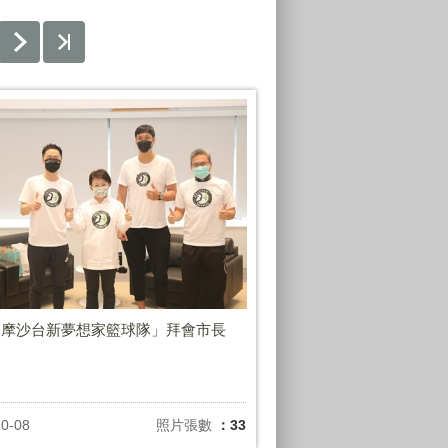
爾摩沙台新夢想家籃球隊」拜會市長
10-08
照片張數
：33