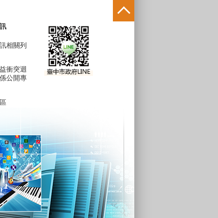
訊
訊相關列
益衝突迴
係公開專
區