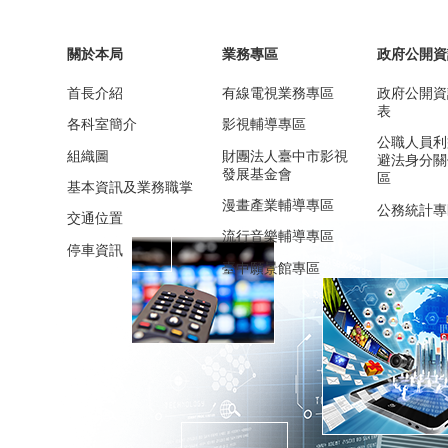
關於本局
業務專區
政府公開資
首長介紹
有線電視業務專區
政府公開資
表
各科室簡介
影視輔導專區
公職人員利
組織圖
財團法人臺中市影視
避法身分關
發展基金會
區
基本資訊及業務職掌
漫畫產業輔導專區
公務統計專
交通位置
流行音樂輔導專區
停車資訊
臺中願景館專區