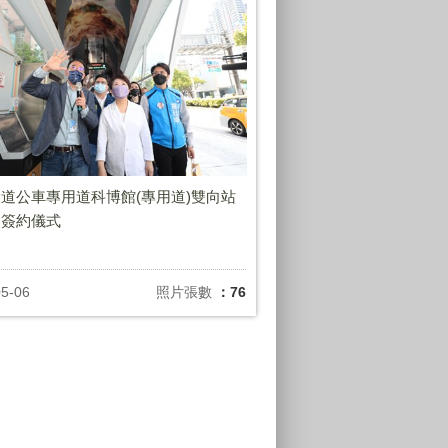
道公車專用道科博館(專用道)雙向站
養簽約儀式
05-06
照片張數
：76