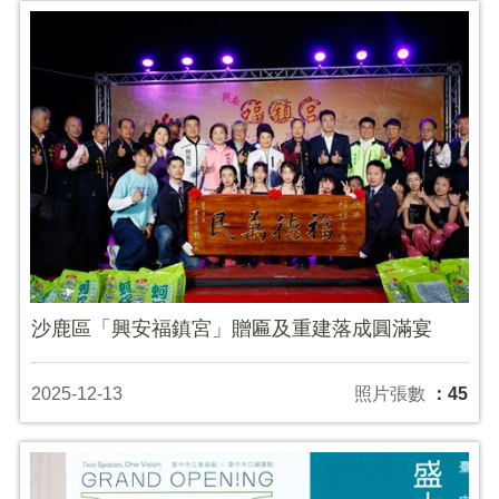
沙鹿區「興安福鎮宮」贈匾及重建落成圓滿宴
2025-12-13
照片張數
：45