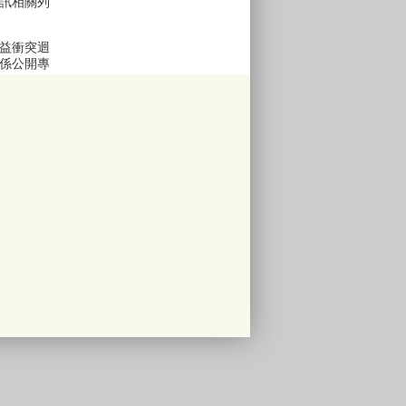
訊相關列
益衝突迴
係公開專
區