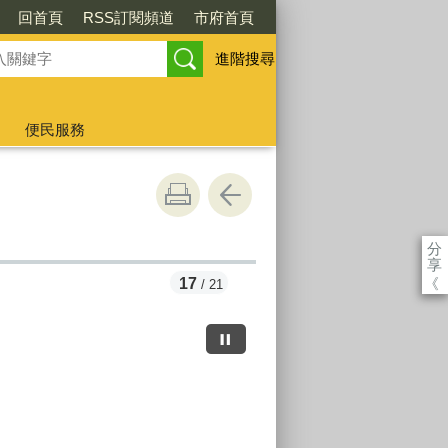
回首頁
RSS訂閱頻道
市府首頁
進階搜尋
便民服務
分
享
《
17
/ 21