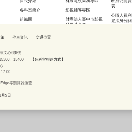
首長介紹
有線電視業務專區
政府公開資
表
各科室簡介
影視輔導專區
公職人員利
組織圖
財團法人臺中市影視
避法身分關
發展基金會
區
基本資訊及業務職掌
漫畫產業輔導專區
公務統計專
政策
停車資訊
交通位置
交通位置
流行音樂輔導專區
停車資訊
臺中願景館專區
9號文心樓8樓
、15300、15400
【各科室聯絡方式】
10927303
-17:00
x、Edge等瀏覽器瀏覽
8月5日