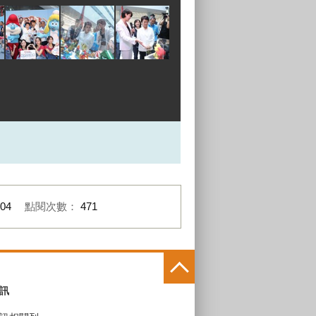
-04
點閱次數：
471
訊