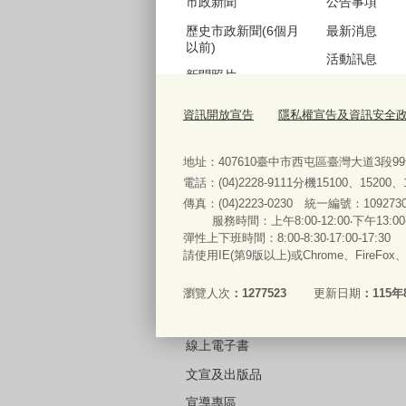
市政新聞
公告事項
歷史市政新聞(6個月
最新消息
以前)
活動訊息
新聞照片
機關徵才
歷史新聞照片(6個月
資訊開放宣告
隱私權宣告及資訊安全
公聽會訊息
以前)
採購資訊
地址：407610臺中市西屯區臺灣大道3段9
電話：(04)2228-9111分機15100、15200
傳真：(04)2223-0230 統一編號
：
服務時間：上午8:00-12:00‧下午13:00
便民服務
彈性上下班時間：8:00-8:30‧17:00-17:30
請使用IE(第9版以上)或Chrome、FireFo
法規查詢
表單下載與申辦
瀏覽人次
1277523
更新日期
115年
常見問答
線上電子書
文宣及出版品
宣導專區