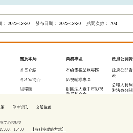
期：
2022-12-20
發布日期：
2022-12-20
點閱次數：
703
關於本局
業務專區
政府公開資
首長介紹
有線電視業務專區
政府公開資
表
各科室簡介
影視輔導專區
公職人員利
組織圖
財團法人臺中市影視
避法身分關
發展基金會
區
基本資訊及業務職掌
漫畫產業輔導專區
公務統計專
政策
停車資訊
交通位置
交通位置
流行音樂輔導專區
停車資訊
臺中願景館專區
9號文心樓8樓
、15300、15400
【各科室聯絡方式】