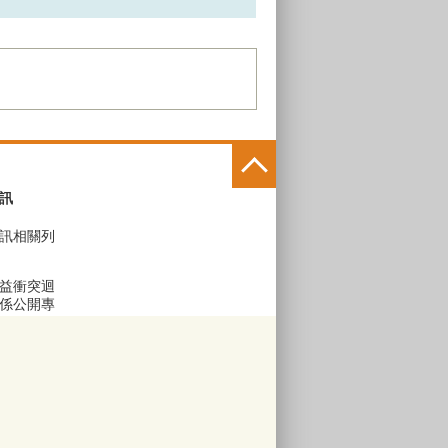
訊
訊相關列
益衝突迴
係公開專
區