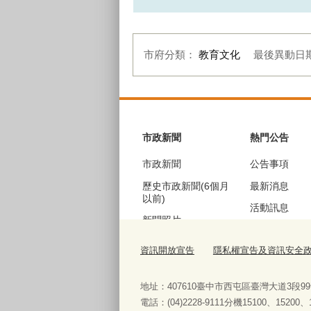
市府分類：
教育文化
最後異動日
:::
市政新聞
熱門公告
市政新聞
公告事項
歷史市政新聞(6個月
最新消息
以前)
活動訊息
新聞照片
機關徵才
歷史新聞照片(6個月
資訊開放宣告
隱私權宣告及資訊安全
公聽會訊息
以前)
採購資訊
地址：407610臺中市西屯區臺灣大道3段9
電話：(04)2228-9111分機15100、15200