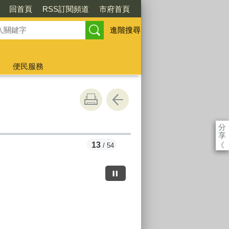
回首頁
RSS訂閱頻道
市府首頁
進階搜尋
便民服務
分
享
《
13
/ 54