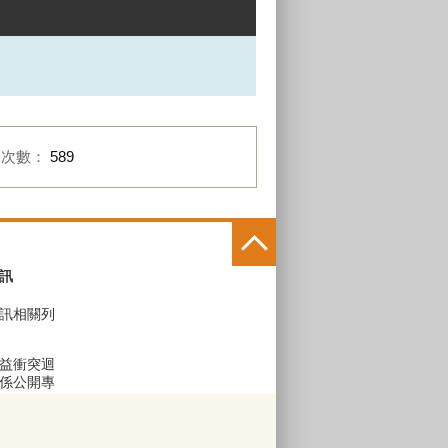
閱次數：
589
訊
訊相關列
益衝突迴
係公開專
區