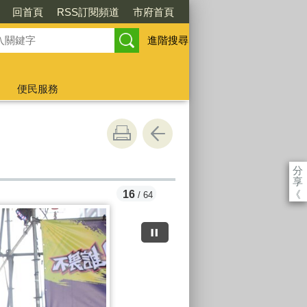
回首頁
RSS訂閱頻道
市府首頁
進階搜尋
便民服務
分
享
《
17
/ 64