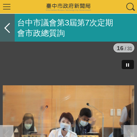
台中市議會第3屆第7次定期
會市政總質詢
16
/ 31