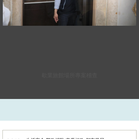
歇業旅館場所專案稽查