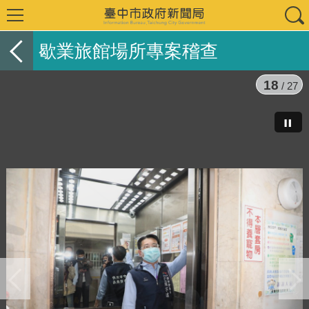
歇業旅館場所專案稽查
18
/ 27