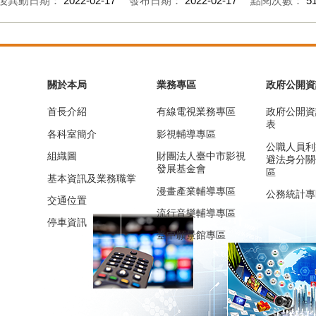
後異動日期：
2022-02-17
發布日期：
2022-02-17
點閱次數：
5
關於本局
業務專區
政府公開資
首長介紹
有線電視業務專區
政府公開資
表
各科室簡介
影視輔導專區
公職人員利
組織圖
財團法人臺中市影視
避法身分關
發展基金會
區
基本資訊及業務職掌
漫畫產業輔導專區
公務統計專
交通位置
流行音樂輔導專區
停車資訊
臺中願景館專區