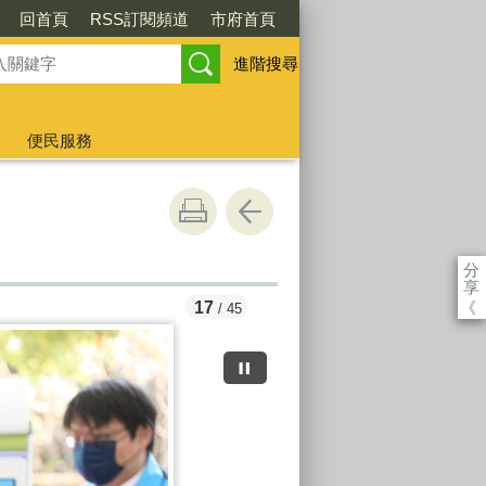
回首頁
RSS訂閱頻道
市府首頁
進階搜尋
便民服務
分
享
《
17
/ 45