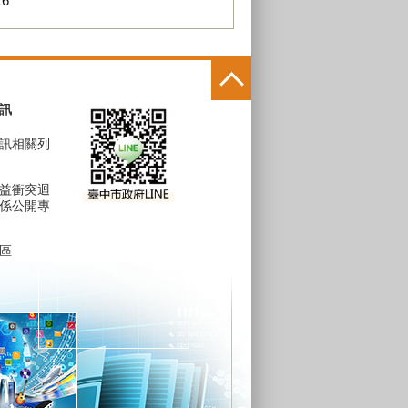
16
訊
訊相關列
益衝突迴
係公開專
區