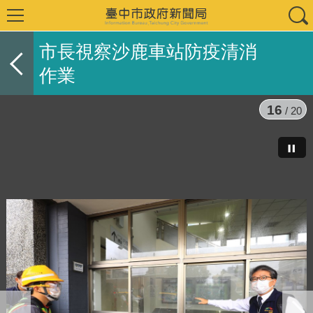
市長視察沙鹿車站防疫清消
作業
17
/ 20