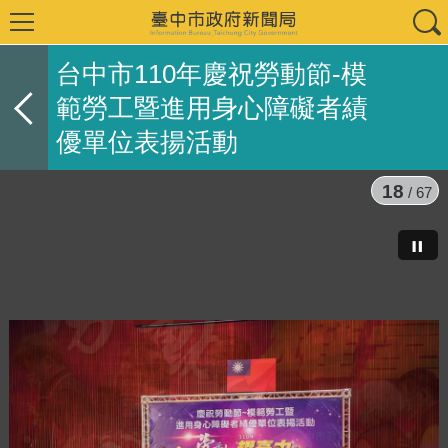
台中市110年慶祝勞動節-模
範勞工暨進用身心障礙者績
優單位表揚活動
18
/ 67