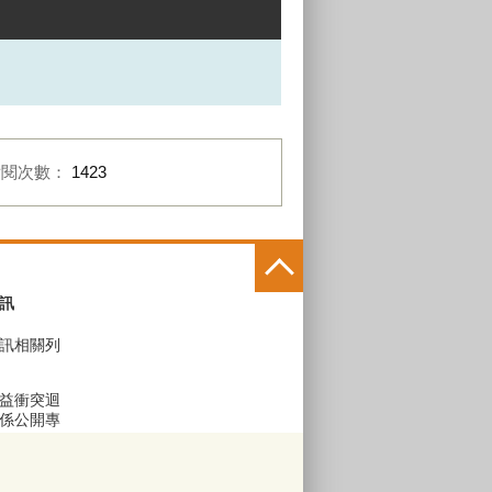
點閱次數：
1423
訊
訊相關列
益衝突迴
係公開專
區