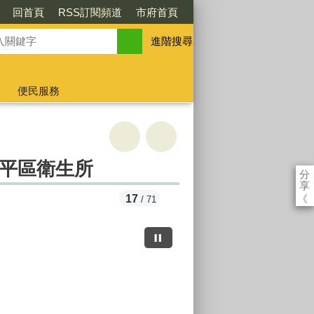
回首頁
RSS訂閱頻道
市府首頁
進階搜尋
便民服務
和平區衛生所
分
享
《
17
/ 71