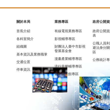
關於本局
業務專區
政府公開資
首長介紹
有線電視業務專區
政府公開資
表
各科室簡介
影視輔導專區
公職人員利
組織圖
財團法人臺中市影視
避法身分關
發展基金會
區
基本資訊及業務職掌
漫畫產業輔導專區
公務統計專
交通位置
流行音樂輔導專區
停車資訊
臺中願景館專區