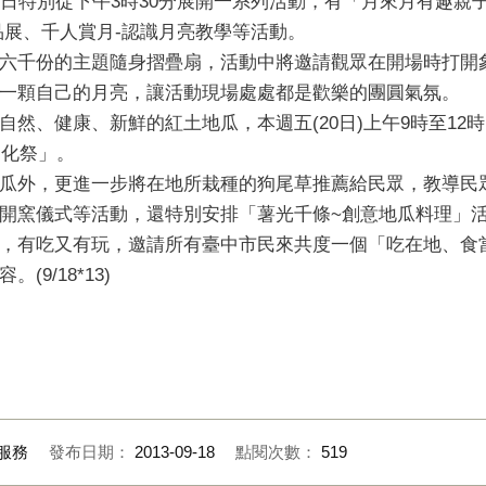
日特別從下午3時30分展開一系列活動，有「月來月有趣親子
中商品展、千人賞月-認識月亮教學等活動。
六千份的主題隨身摺疊扇，活動中將邀請觀眾在開場時打開
一顆自己的月亮，讓活動現場處處都是歡樂的團圓氣氛。
然、健康、新鮮的紅土地瓜，本週五(20日)上午9時至12
文化祭」。
瓜外，更進一步將在地所栽種的狗尾草推薦給民眾，教導民
開窯儀式等活動，還特別安排「薯光千條~創意地瓜料理」活
，有吃又有玩，邀請所有臺中市民來共度一個「吃在地、食
9/18*13)
服務
發布日期：
2013-09-18
點閱次數：
519