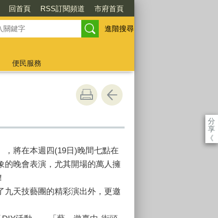
回首頁
RSS訂閱頻道
市府首頁
進階搜尋
便民服務
分
享
《
將在本週四(19日)晚間七點在
象的晚會表演，尤其開場的萬人擁
！
了九天技藝團的精彩演出外，更邀