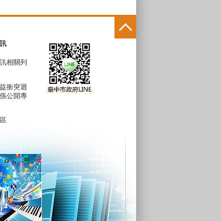
訊
訊相關列
益衝突迴
係公開專
區