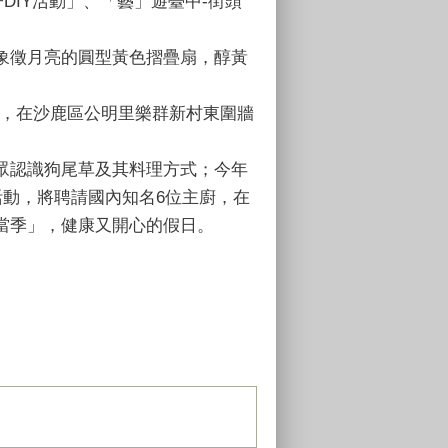
DIY活動」、「藝」遊臺中-街頭
象徵月亮的圓型黃色摺疊扇，醇黃
時，在沙鹿區公明里樂群新村東圍牆
眾認識狗尾草及其料理方式；今年
動，將聘請國內知名6位主廚，在
當季」，健康又開心的假日。