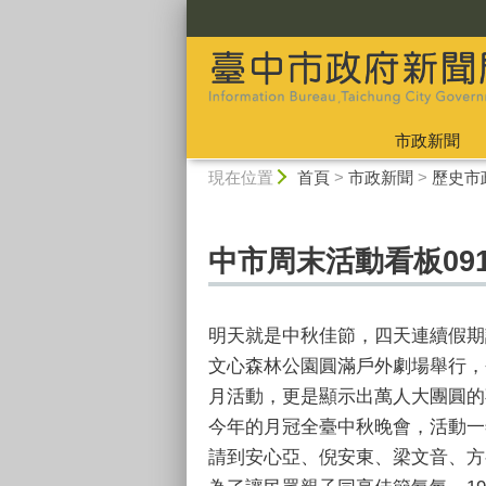
:::
市政新聞
:::
現在位置
首頁
>
市政新聞
>
歷史市
中市周末活動看板0919
明天就是中秋佳節，四天連續假期
文心森林公園圓滿戶外劇場舉行，
月活動，更是顯示出萬人大團圓的
今年的月冠全臺中秋晚會，活動一
請到安心亞、倪安東、梁文音、方