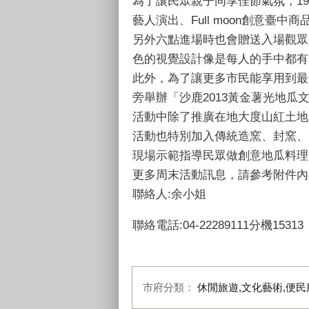
為了讓民眾親子同享佳節氣氛，19
藝人演出、Full moon創意臺
另外六點進場時也會贈送入場觀眾
色的視覺設計像是每人的手中都有
此外，為了讓更多市民能享用到最自
旁舉辦「沙鹿2013黃金薯光地瓜
活動中除了推廣在地大度山紅土地
活動也特別加入傳統造窯、封窯、
現場示範指導民眾做創意地瓜料理
更多周末活動訊息，請參考附件內容。(
聯絡人:余小姐
聯絡電話:04-22289111分機15313
市府分類：
休閒旅遊,文化藝術,便民