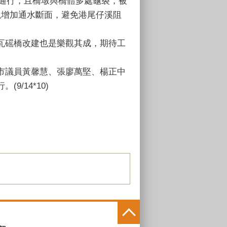
輛通行，且橋墩與橋體多處龜裂，被
以增加通水斷面，避免港尾仔溪阻
瓦磘橋改建也是樂觀其成，期待工
市議員黃馨慧、張廖萬堅、楊正中
/14*10)