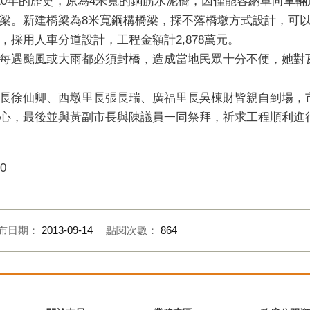
有20年的歷史，原為4米寬的鋼筋水泥橋，因僅能容納單向車
梁。新建橋梁為8米寬鋼構橋梁，採不落橋墩方式設計，可
採用人車分道設計，工程金額計2,878萬元。
每遇颱風或大雨都必須封橋，造成當地民眾十分不便，她對
長徐仙卿、西墩里長張長瑞、廣福里長吳棟財皆親自到場，
，最後並與黃副市長與陳議員一同祭拜，祈求工程順利進行。(9
0
布日期：
2013-09-14
點閱次數：
864