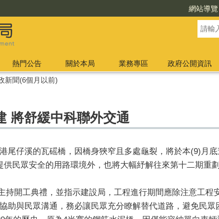
網站導覽
熱門公告
關於本局
業務專區
政府公開資訊
政新聞(6個月以前)
建 將舒緩中科聯外交通
港尾仔溪的瓦磘橋，因橋身狹窄且多處龜裂，將於本(9)月
提供民眾安全的用路環境外，也將大幅紓解往來第十二期重
親自主持開工典禮，並指示建設局，工程進行期間應除注意工程
協助與民眾溝通，務必讓民眾充分瞭解替代道路，避免民眾