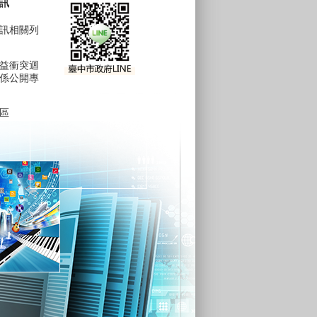
訊
訊相關列
益衝突迴
係公開專
區