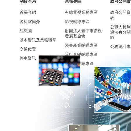
關於本局
業務專區
政府公開資
首長介紹
有線電視業務專區
政府公開資
表
各科室簡介
影視輔導專區
公職人員利
組織圖
財團法人臺中市影視
避法身分關
發展基金會
區
基本資訊及業務職掌
漫畫產業輔導專區
公務統計專
交通位置
流行音樂輔導專區
停車資訊
臺中願景館專區