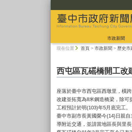
:::
市政新聞
:::
現在位置
首頁
>
市政新聞
>
歷史市
西屯區瓦磘橋開工改
座落於臺中市西屯區西墩里，橫跨
改建並拓寬為8米鋼造橋梁，除可
工程預計於明(103)年5月底完工。
臺中市副市長黃國榮今(14)日
導附近交通，並請當地區長與里長