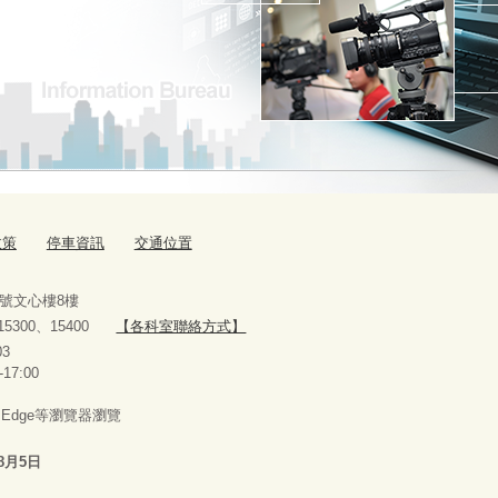
政策
停車資訊
交通位置
9號文心樓8樓
、15300、15400
【各科室聯絡方式】
10927303
-17:00
x、Edge等瀏覽器瀏覽
8月5日