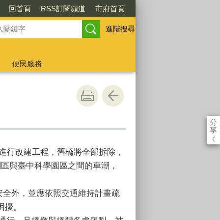
回首頁
RSS訂閱頻道
市府首頁
進階搜尋
便民服務
分
享
《
底進行改建工程，舊橋將全部拆除，
劃區與臺中科學園區之間的車潮，
安全外，並應依照交通維持計畫疏
困擾。