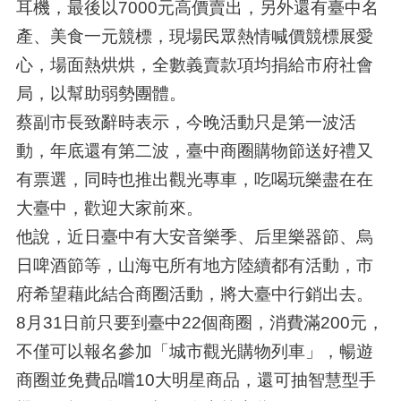
耳機，最後以7000元高價賣出，另外還有臺中名
產、美食一元競標，現場民眾熱情喊價競標展愛
心，場面熱烘烘，全數義賣款項均捐給市府社會
局，以幫助弱勢團體。
蔡副市長致辭時表示，今晚活動只是第一波活
動，年底還有第二波，臺中商圈購物節送好禮又
有票選，同時也推出觀光專車，吃喝玩樂盡在在
大臺中，歡迎大家前來。
他說，近日臺中有大安音樂季、后里樂器節、烏
日啤酒節等，山海屯所有地方陸續都有活動，市
府希望藉此結合商圈活動，將大臺中行銷出去。
8月31日前只要到臺中22個商圈，消費滿200元，
不僅可以報名參加「城市觀光購物列車」，暢遊
商圈並免費品嚐10大明星商品，還可抽智慧型手