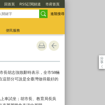
回首頁
RSS訂閱頻道
市府首頁
進階搜尋
便民服務
分
享
《
市長胡志強致辭時表示，全市58輛
在這部分可說是全臺灣做得最好的
地上車試坐；胡市長、教育局長吳