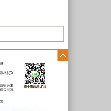
訊
訊相關列
益衝突迴
係公開專
區