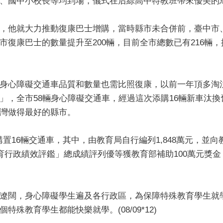
、國中小校長等均到場，儀式在后綜高中特教班帶來優美的
，他就大力推動復康巴士增購，當時縣市未合併前，臺中市、
市復康巴士的數量提升至200輛，目前全市總數已有216輛
身心障礙交通車品質和數量也需比照復康，以前一年頂多淘
」，全市58輛身心障礙交通車，經過這次添購16輛新車汰
灣做得最好的縣市。
購置16輛交通車，其中，由教育局自行編列1,848萬元，並
教育行政績效評鑑」總成績評列優等獲教育部補助100萬元獎
遼闊，身心障礙學生遍及各行政區，為保障特殊教育學生就
殊教育學生都能快樂就學。(08/09*12)