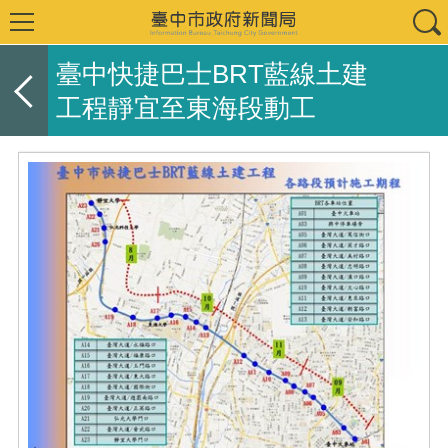
臺中快捷巴士BRT藍線土建
工程靜宜至東海段動工