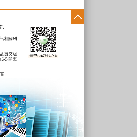
訊
訊相關列
益衝突迴
係公開專
區