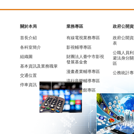
關於本局
業務專區
政府公開資
首長介紹
有線電視業務專區
政府公開資
表
各科室簡介
影視輔導專區
公職人員利
組織圖
財團法人臺中市影視
避法身分關
發展基金會
區
基本資訊及業務職掌
漫畫產業輔導專區
公務統計專
交通位置
流行音樂輔導專區
停車資訊
臺中願景館專區