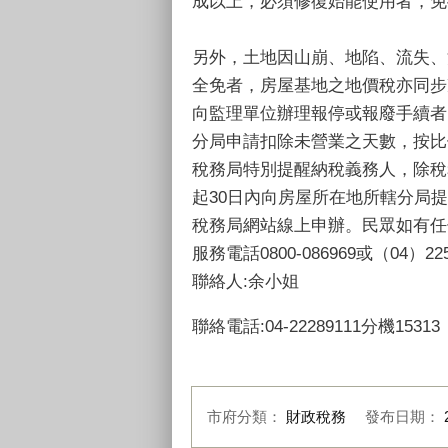
成以上，必須修復始能使用者，免
另外，土地因山崩、地陷、流失、
全免者，房屋基地之地價稅亦同步准
向監理單位辦理報停或報廢手續者
分局申請扣除未營業之天數，按比
稅務局特別提醒納稅義務人，除稅
起30日內向房屋所在地所轄分局
稅務局網站線上申辦。民眾如有任何疑問，
服務電話0800-086969或（04）22
聯絡人:余小姐
聯絡電話:04-22289111分機15313
市府分類：
財政稅務
發布日期：