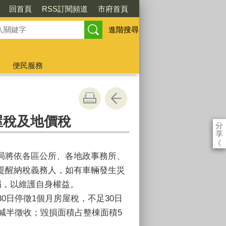
回首頁
RSS訂閱頻道
市府首頁
進階搜尋
便民服務
屋稅及地價稅
分
享
《
局將依各區公所、各地政事務所、
提醒納稅義務人，如有車輛發生災
捐，以維護自身權益。
0日停徵1個月房屋稅，不足30日
減半徵收；毀損面積占整棟面積5