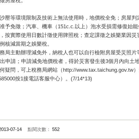
徵房屋稅。
沙壓等環境限制及技術上無法使用時，地價稅全免；房屋判
予免徵；汽車、機車（151c.c.以上）泡水受損需修復始
，按實際使用日數計徵使用牌照稅；查定課徵之娛樂業因災
例核減當期之娛樂稅。
務局主動辦理減免外，納稅人也可以自行檢附房屋受災照片
提出申請；申請減免地價稅者，得於災害發生後3個月內向土
可上稅務局網站（http://www.tax.taichung.go
585000按1接電話客服中心）。(7/14*13)
2013-07-14
點閱次數：
552