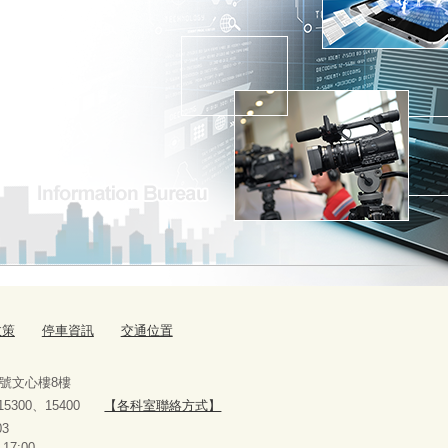
政策
停車資訊
交通位置
9號文心樓8樓
、15300、15400
【各科室聯絡方式】
10927303
-17:00