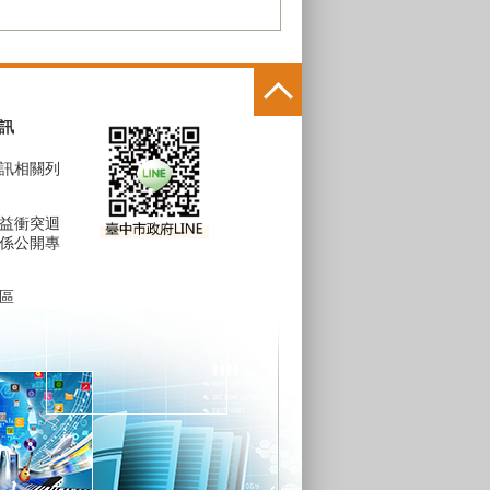
訊
訊相關列
益衝突迴
係公開專
區