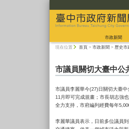
:::
市政新聞
:::
現在位置
首頁
>
市政新聞
>
歷史市
市議員關切大臺中公
市議員李麗華今(27)日關切大臺
11月即可完成規畫；市長胡志強也
全力支持，市府編列經費每年5,0
李麗華議員表示，日前多位議員到