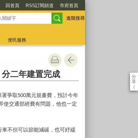
回首頁
RSS訂閱頻道
市府首頁
進階搜尋
便民服務
，分二年建置完成
分
享
《
署爭取500萬元規畫費，預計今年
，即使交通部經費有問題，他也一定
自行車不但可以節能減碳，也可紓緩