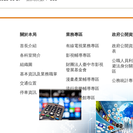
關於本局
業務專區
政府公開資
首長介紹
有線電視業務專區
政府公開資
表
各科室簡介
影視輔導專區
公職人員利
組織圖
財團法人臺中市影視
避法身分關
發展基金會
區
基本資訊及業務職掌
漫畫產業輔導專區
公務統計專
交通位置
流行音樂輔導專區
停車資訊
臺中願景館專區