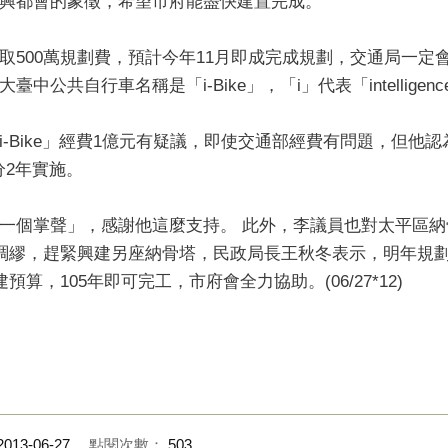
興都會的象徵，希望市府能盡快建置完成。
取500萬規劃費，預計今年11月即成完成規劃，交通局一定
公共自行車名稱是「i-Bike」，「i」代表「intelligen
-Bike」經費1億元有疑議，即使交通部經費有問題，但他
分2年實施。
一個掌聲」，感謝他這麼支持。 此外，李議員也對太平區納骨
雨綢繆，趕緊興建另座納骨塔，民政局長王秋冬表示，明年規
算，105年即可完工，市府會全力協助。(06/27*12)
2013-06-27
點閱次數：
503