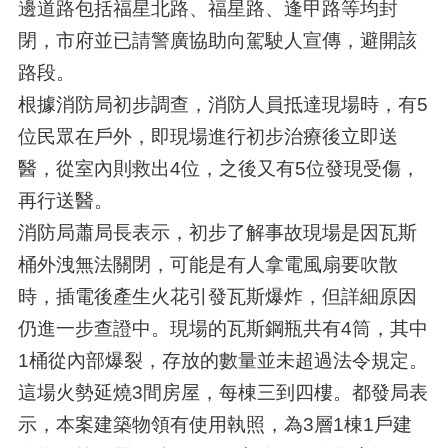
邊道路包括福星北路、福星路、逢甲路等均封
閉，市府並已請警廣協助向駕駛人宣傳，避開該
路段。
根據消防局初步調查，消防人員抵達現場時，有5
位民眾在戶外，即現場進行初步治療後立即送
醫，從室內則救出4位，之後又有5位發現受傷，
再行送醫。
消防局蕭局長表示，初步了解事故現場是因瓦斯
桶外洩無法關閉，可能是有人拿電風扇要吹散
時，插電後產生火花引發瓦斯爆炸，但詳細原因
仍進一步查證中。現場的瓦斯鋼瓶共有4筒，其中
1桶從內部爆裂，存放的數量並未超過法令規定。
這場火勢延燒3間房屋，每棟三到四樓。都發局表
示，本案建築物領有使用執照，為3層1棟1戶建