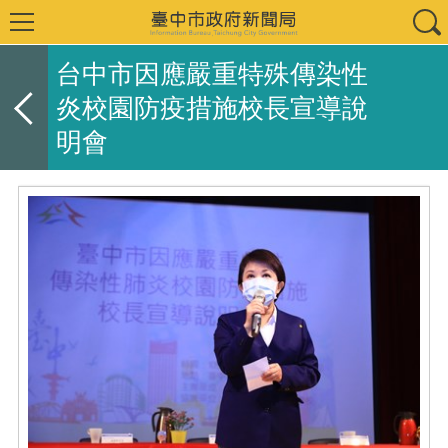
台中市因應嚴重特殊傳染性
炎校園防疫措施校長宣導說
明會