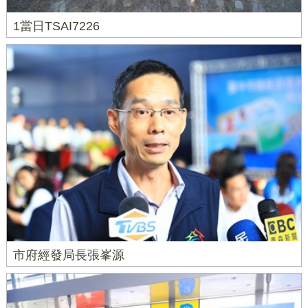
1當日TSAI7226
市府經發局長張峯源