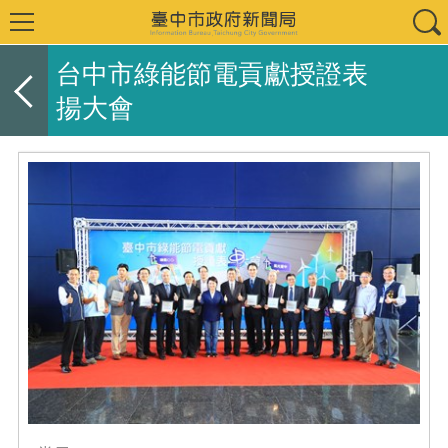
台中市綠能節電貢獻授證表
揚大會