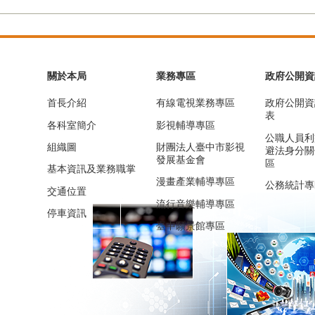
關於本局
業務專區
政府公開資
首長介紹
有線電視業務專區
政府公開資
表
各科室簡介
影視輔導專區
公職人員利
組織圖
財團法人臺中市影視
避法身分關
發展基金會
區
基本資訊及業務職掌
漫畫產業輔導專區
公務統計專
交通位置
流行音樂輔導專區
停車資訊
臺中願景館專區