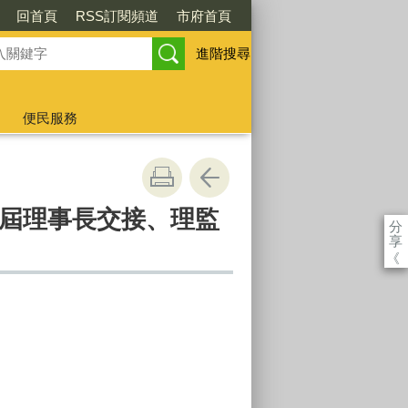
回首頁
RSS訂閱頻道
市府首頁
進階搜尋
便民服務
屆理事長交接、理監
分
享
《