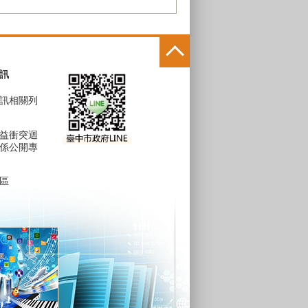
訊
訊相關列
益衝突迴
係公開專
區