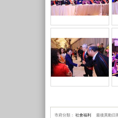
1TSAI8422
TS
TSAI8348
TS
市府分類：
社會福利
最後異動日