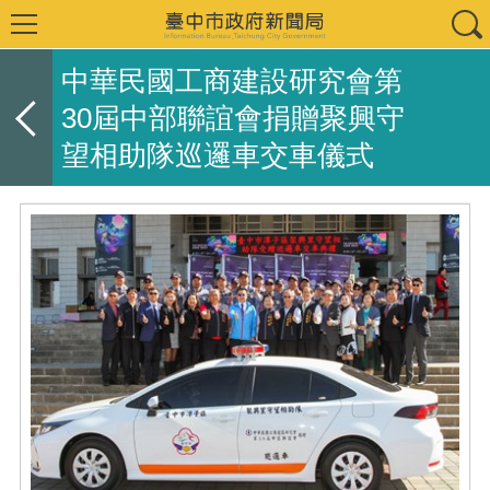
中華民國工商建設研究會第
30屆中部聯誼會捐贈聚興守
望相助隊巡邏車交車儀式