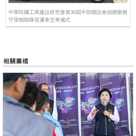
中華民國工商建設研究會第30屆中部聯誼會捐贈聚興
守望相助隊巡邏車交車儀式
相關圖檔