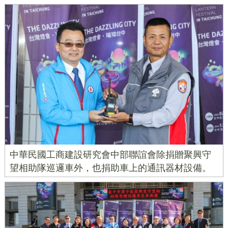
中華民國工商建設研究會中部聯誼會除捐贈聚興守
望相助隊巡邏車外，也捐助車上的通訊器材設備。