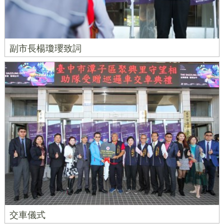
副市長楊瓊瓔致詞
交車儀式