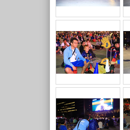
TSAI8028
1T
TSAI7711
TS