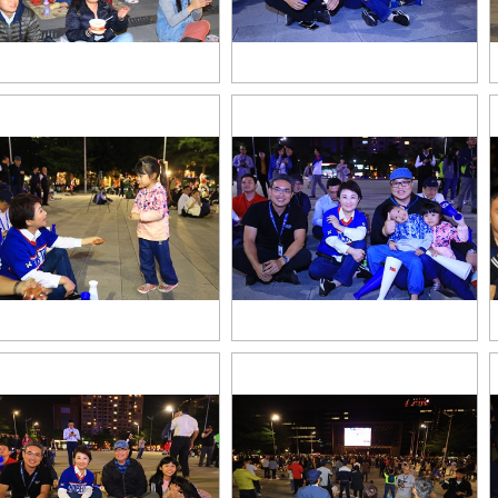
AI7732
TSAI7779
AI7838
TSAI7855