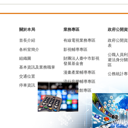
關於本局
業務專區
政府公開資
首長介紹
有線電視業務專區
政府公開資
表
各科室簡介
影視輔導專區
公職人員利
組織圖
財團法人臺中市影視
避法身分關
發展基金會
區
基本資訊及業務職掌
漫畫產業輔導專區
公務統計專
交通位置
流行音樂輔導專區
停車資訊
臺中願景館專區