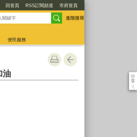
回首頁
RSS訂閱頻道
市府首頁
進階搜尋
便民服務
加油
分
享
《