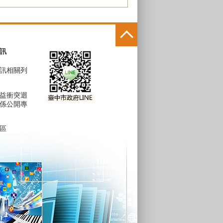
訊
訊相關列
益衝突迴
係公開專
區