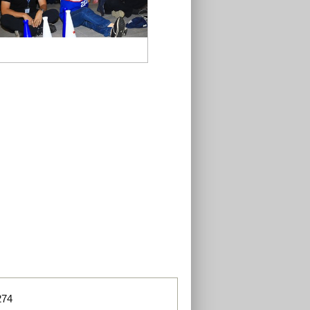
TSAI8019
274