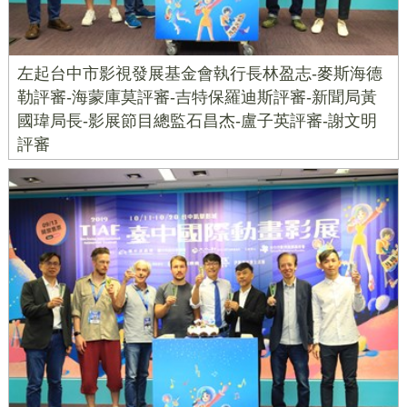
左起台中市影視發展基金會執行長林盈志-麥斯海德
勒評審-海蒙庫莫評審-吉特保羅迪斯評審-新聞局黃
國瑋局長-影展節目總監石昌杰-盧子英評審-謝文明
評審