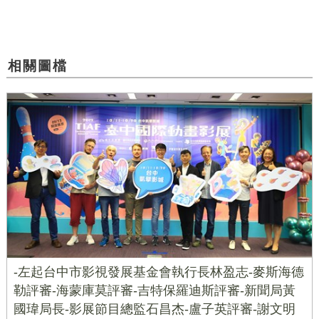
相關圖檔
-左起台中市影視發展基金會執行長林盈志-麥斯海德
勒評審-海蒙庫莫評審-吉特保羅迪斯評審-新聞局黃
國瑋局長-影展節目總監石昌杰-盧子英評審-謝文明