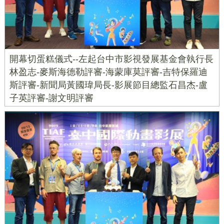
開幕切蛋糕儀式--左起台中市影視發展基金會執行長
林盈志-麥斯海德勒評審-海蒙庫莫評審-吉特保羅迪
斯評審-新聞局黃國瑋局長-影展節目總監石昌杰-盧
子英評審-謝文明評審