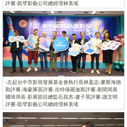
評審-凱孹影藝公司總經理林美瑤
-左起台中市影視發展基金會執行長林盈志-麥斯海德
勒評審-海蒙庫莫評審-吉特保羅迪斯評審-新聞局黃
國瑋局長-影展節目總監石昌杰-盧子英評審-謝文明
評審-凱孹影藝公司總經理林美瑤