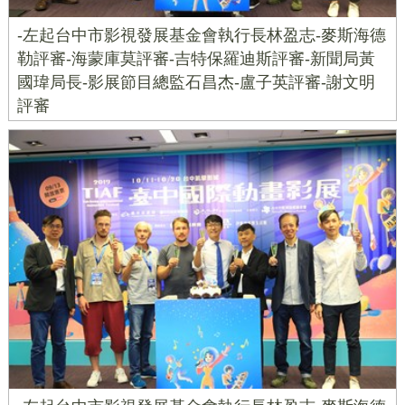
-左起台中市影視發展基金會執行長林盈志-麥斯海德
勒評審-海蒙庫莫評審-吉特保羅迪斯評審-新聞局黃
國瑋局長-影展節目總監石昌杰-盧子英評審-謝文明
評審