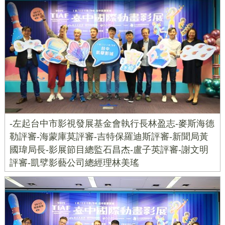
-左起台中市影視發展基金會執行長林盈志-麥斯海德
勒評審-海蒙庫莫評審-吉特保羅迪斯評審-新聞局黃
國瑋局長-影展節目總監石昌杰-盧子英評審-謝文明
評審-凱孹影藝公司總經理林美瑤