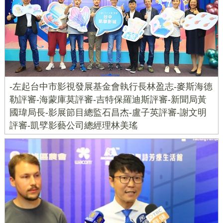
-左起台中市影視發展基金會執行長林盈志-麥斯海德
勒評審-海蒙庫莫評審-吉特保羅迪斯評審-新聞局黃
國瑋局長-影展節目總監石昌杰-盧子英評審-謝文明
評審-凱孹影藝公司總經理林美瑤