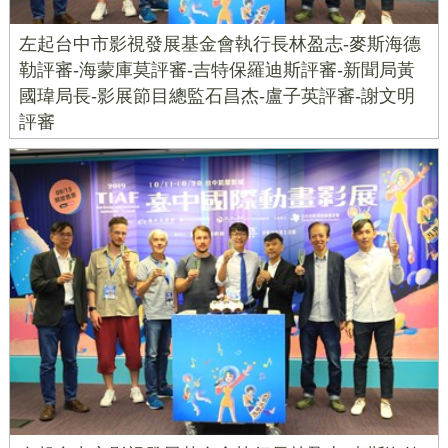
左起台中市影視發展基金會執行長林盈志-麥斯海德
勒評審-海蒙庫莫評審-吉特保羅迪斯評審-新聞局黃
國瑋局長-影展節目總監石昌杰-盧子英評審-謝文明
評審