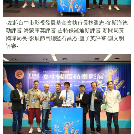
-左起台中市影視發展基金會執行長林盈志-麥斯海德
勒評審-海蒙庫莫評審-吉特保羅迪斯評審-新聞局黃
國瑋局長-影展節目總監石昌杰-盧子英評審-謝文明
評審-