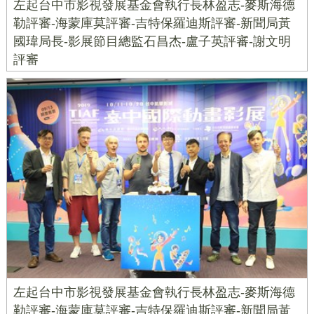
左起台中市影視發展基金會執行長林盈志-麥斯海德
勒評審-海蒙庫莫評審-吉特保羅迪斯評審-新聞局黃
國瑋局長-影展節目總監石昌杰-盧子英評審-謝文明
評審
左起台中市影視發展基金會執行長林盈志-麥斯海德
勒評審-海蒙庫莫評審-吉特保羅迪斯評審-新聞局黃