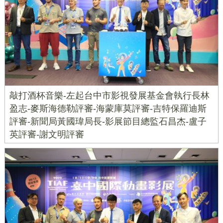
敲打酒杯音樂-左起台中市影視發展基金會執行長林
盈志-麥斯海德勒評審-海蒙庫莫評審-吉特保羅迪斯
評審-新聞局黃國瑋局長-影展節目總監石昌杰-盧子
英評審-謝文明評審