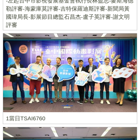
-左起台中市影視發展基金會執行長林盈志-麥斯海德
勒評審-海蒙庫莫評審-吉特保羅迪斯評審-新聞局黃
國瑋局長-影展節目總監石昌杰-盧子英評審-謝文明
評審
1當日TSAI6760