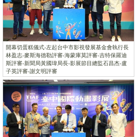
開幕切蛋糕儀式-左起台中市影視發展基金會執行長
林盈志-麥斯海德勒評審-海蒙庫莫評審-吉特保羅迪
斯評審-新聞局黃國瑋局長-影展節目總監石昌杰-盧
子英評審-謝文明評審