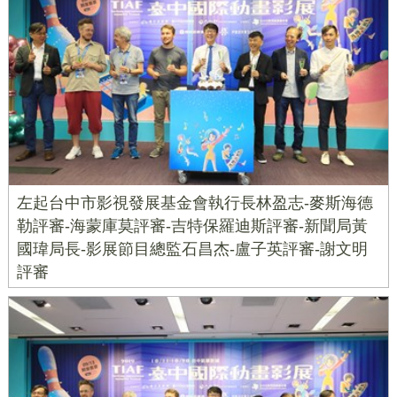
左起台中市影視發展基金會執行長林盈志-麥斯海德
勒評審-海蒙庫莫評審-吉特保羅迪斯評審-新聞局黃
國瑋局長-影展節目總監石昌杰-盧子英評審-謝文明
評審