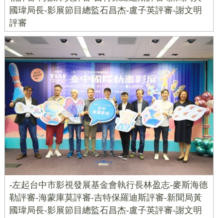
國瑋局長-影展節目總監石昌杰-盧子英評審-謝文明
評審
-左起台中市影視發展基金會執行長林盈志-麥斯海德
勒評審-海蒙庫莫評審-吉特保羅迪斯評審-新聞局黃
國瑋局長-影展節目總監石昌杰-盧子英評審-謝文明