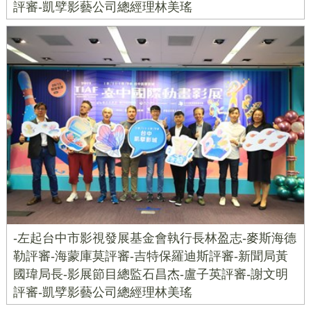
評審-凱孹影藝公司總經理林美瑤
-左起台中市影視發展基金會執行長林盈志-麥斯海德
勒評審-海蒙庫莫評審-吉特保羅迪斯評審-新聞局黃
國瑋局長-影展節目總監石昌杰-盧子英評審-謝文明
評審-凱孹影藝公司總經理林美瑤