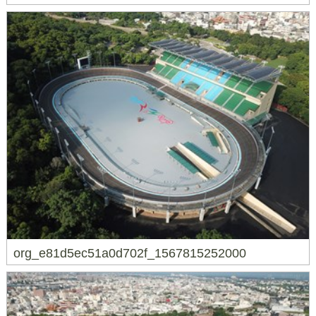
org_e81d5ec51a0d702f_1567815252000