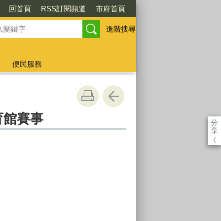
回首頁
RSS訂閱頻道
市府首頁
進階搜尋
便民服務
體育館賽事
分
享
《