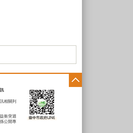
訊
訊相關列
益衝突迴
係公開專