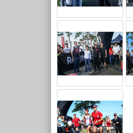
市長致詞
合
20
市長鳴笛
斯