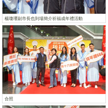
楊瓊瓔副市長也到場簡介祈福成年禮活動
合照