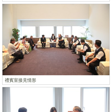
禮賓室接見情形